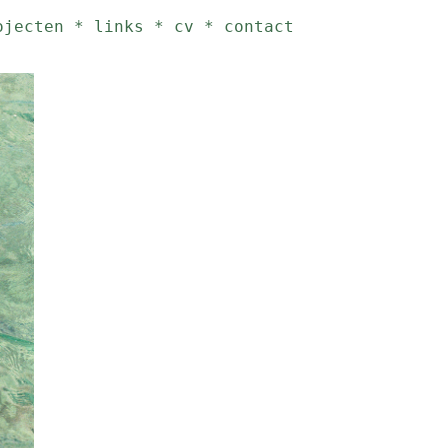
ojecten
*
links
*
cv
*
contact