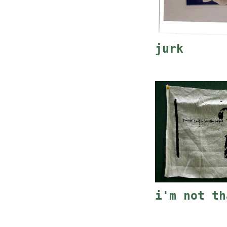
jurk
i'm not th