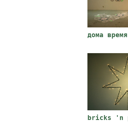
дома время
bricks 'n 