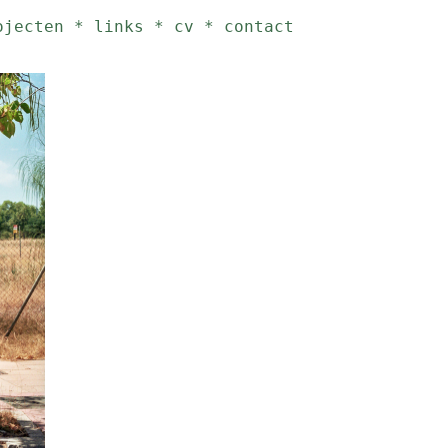
ojecten
*
links
*
cv
*
contact