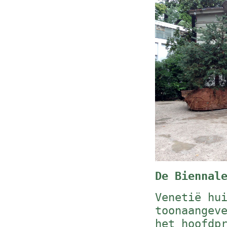
De Biennal
Venetië hu
toonaangev
het hoofdp