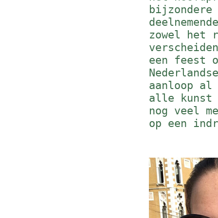
bijzondere
deelnemend
zowel het 
verscheide
een feest 
Nederlands
aanloop al
alle kunst
nog veel m
op een ind