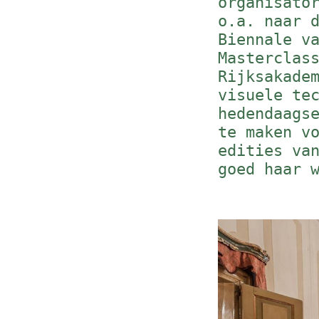
organisato
o.a. naar 
Biennale v
Masterclas
Rijksakade
visuele te
hedendaags
te maken v
edities va
goed haar 