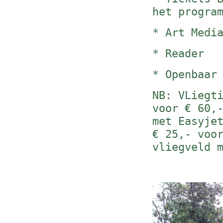
het progra
* Art Medi
* Reader
* Openbaar
NB: VLiegt
voor € 60,
met Easyje
€ 25,- voo
vliegveld 