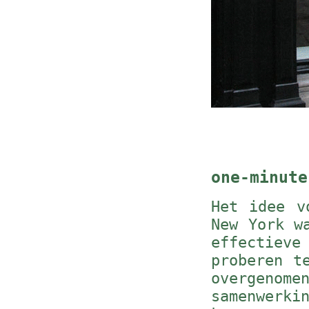
one-minute
Het idee v
New York w
effectieve
proberen t
overge
samenwer