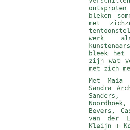
verschille
ontsprote
bleken som
met zich
tentoonst
werk a
kunstenaar
bleek het 
zijn wat v
met zich m
Met Maia 
Sandra Arc
Sanders,
Noordhoek
Bevers, Ca
van der L
Kleijn + K