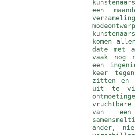
kunstenaar
een maan
verzameli
modeontw
kunstenaar
komen alle
date met a
vaak nog 
een ingeni
keer tege
zitten en 
uit te vi
ontmoeti
vruchtbare
van een
samensmelt
ander, ni