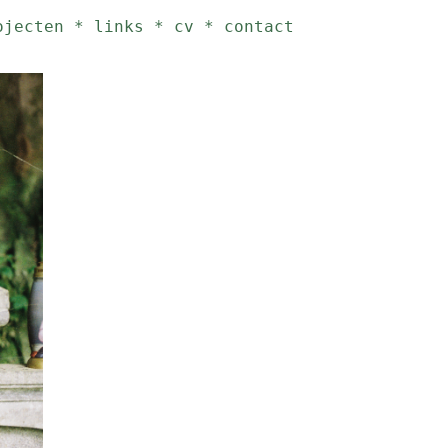
ojecten
*
links
*
cv
*
contact