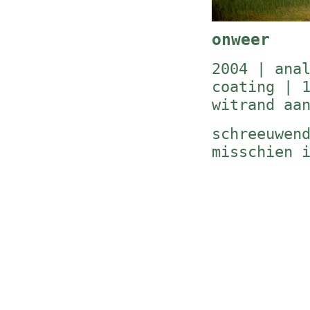
onweer
2004 | ana
coating | 
witrand aa
schreeuwen
misschien 