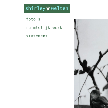
foto's
ruimtelijk werk
statement