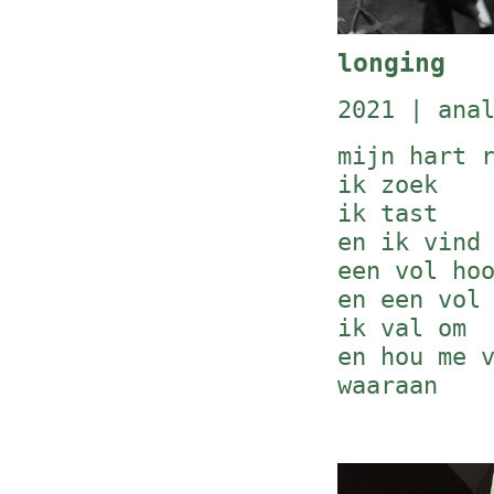
longing
2021 | ana
mijn hart 
ik zoek
ik tast
en ik vind
een vol ho
en een vol
ik val om
en hou me 
waaraan