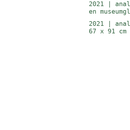
2021 | ana
en museumg
2021 | ana
67 x 91 c