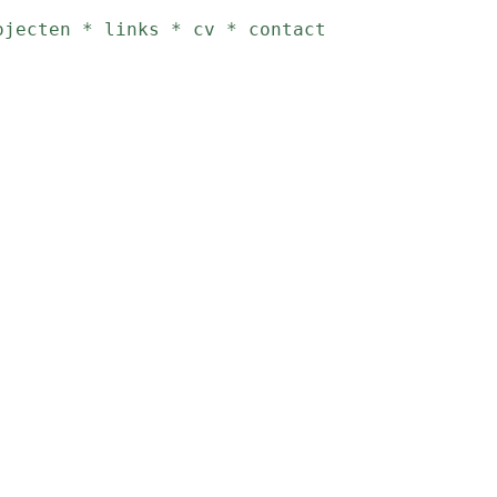
ojecten
*
links
*
cv
*
contact